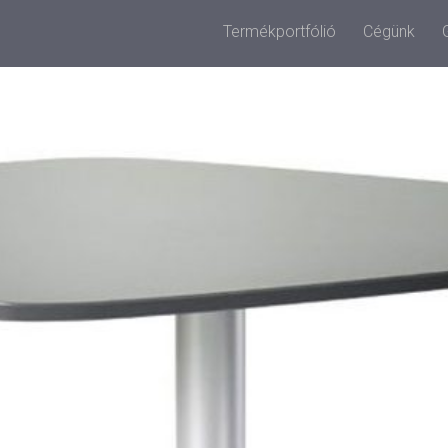
Termékportfólió
Cégünk