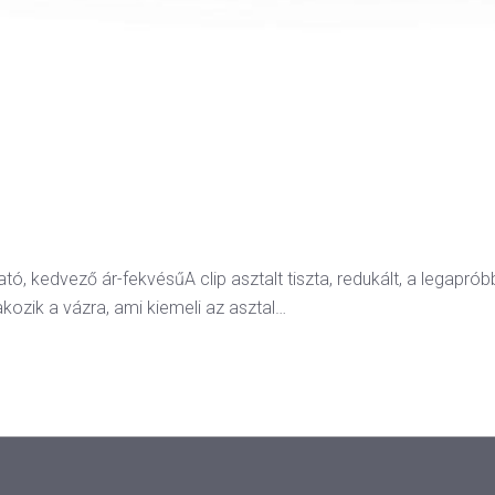
ó, kedvező ár-fekvésűA clip asztalt tiszta, redukált, a legapróbb
akozik a vázra, ami kiemeli az asztal…