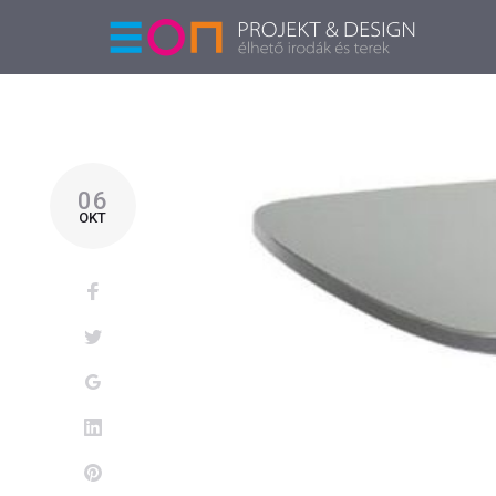
06
OKT