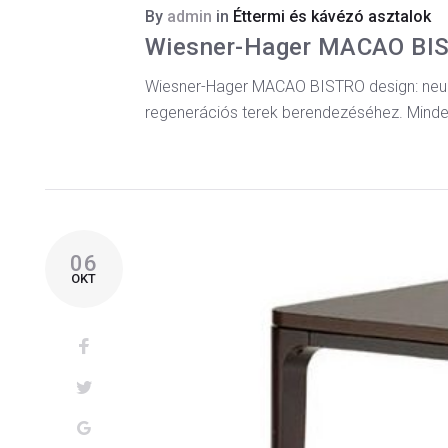
By
admin
in
Éttermi és kávézó asztalok
Wiesner-Hager MACAO BI
Wiesner-Hager MACAO BISTRO design: neunzi
regenerációs terek berendezéséhez. Minde
06
OKT