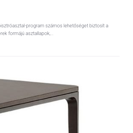
isztróasztal-program számos lehetőséget biztosít a
rek formájú asztallapok,…