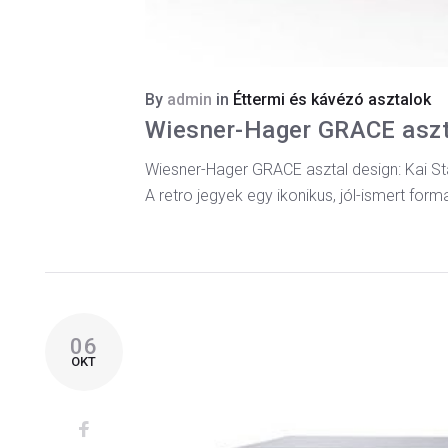
By
admin
in
Éttermi és kávézó asztalok
Wiesner-Hager GRACE aszt
Wiesner-Hager GRACE asztal design: Kai Stan
A retro jegyek egy ikonikus, jól-ismert for
06
OKT