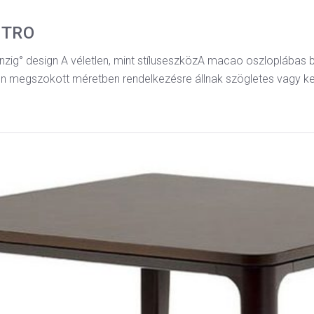
STRO
g° design A véletlen, mint stíluseszközA macao oszloplábas b
n megszokott méretben rendelkezésre állnak szögletes vagy ke