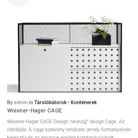
By
admin
in
Tárolóbútorok - Konténerek
Wiesner-Hager CAGE
Wiesner-Hager CAGE Design: neunzig° design Cage. Az
ötletláda. A cage szekrény rendszer, amely formanyelvén
keresztül és az anyagok eredeti kombinációjának