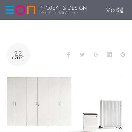
Men端
22
SZEPT