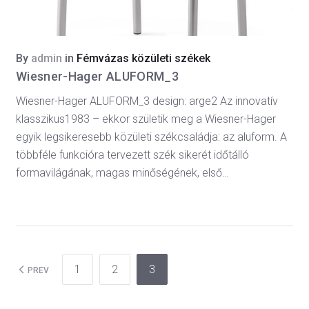
By
admin
in
Fémvázas közületi székek
Wiesner-Hager ALUFORM_3
Wiesner-Hager ALUFORM_3 design: arge2 Az innovatív
klasszikus1983 – ekkor születik meg a Wiesner-Hager
egyik legsikeresebb közületi székcsaládja: az aluform. A
többféle funkcióra tervezett szék sikerét időtálló
formavilágának, magas minőségének, első…
1
2
3
PREV