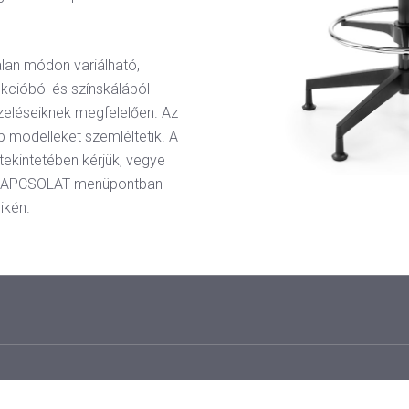
lan módon variálható,
ekcióból és színskálából
zeléseiknek megfelelően. Az
b modelleket szemléltetik. A
 tekintetében kérjük, vegye
 a KAPCSOLAT menüpontban
ikén.