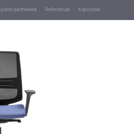
Gyártó partnereink
Referenciák
Kapcsolat