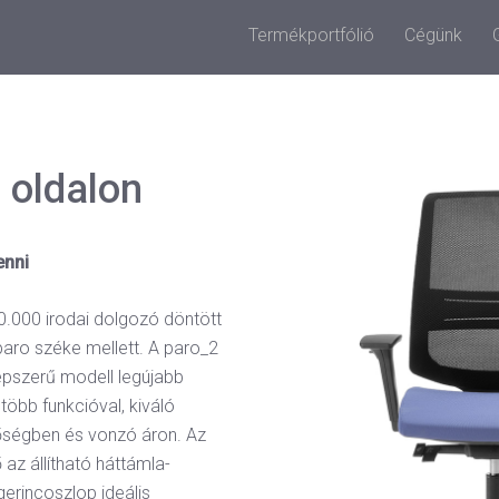
Termékportfólió
Cégünk
z oldalon
enni
0.000 irodai dolgozó döntött
paro széke mellett. A paro_2
épszerű modell legújabb
több funkcióval, kiváló
őségben és vonzó áron. Az
z állítható háttámla-
erincoszlop ideális