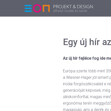
Egy új hír a
Az új hír fejléce fog ide m
Európa szerte több mint 35
a Wiesner-Hager jól ismert 
irodai forgószékcsalád e n
generációját képviseli, még 
üléskomforttal, magas min
ergonómia terén meggyőző a
magasság, ami a derék és g