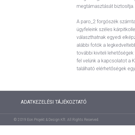
megtámasztását biztosítja.
A paro_2 forgószék számta
ügyfeleink széles kárpitkoll
választhatnak egyedi elkép
alábbi fotók a legkedvelteb
további kiviteli lehetőségek
fel velünk a kapcsolatot
található elérhetőségek egy
ADATKEZELÉSI TÁJÉKOZTATÓ
© 2019 Eon Projekt & Design Kft. All Rights Reserved.