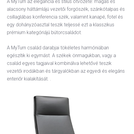
A MyTurn az elegancia és stílus ötvözete: magas és
alacsony háttámlájú vezetői forgószék, szánkótalpas és
csillaglábas konferencia szék, valamint kanapé, fotel és
egy dohányzóasztal teszik teljessé ezt a klasszikus
prémium kategóriájú bútorcsaládot.
A MyTurn család darabjai tökéletes harmóniában
egészítik ki egymást. A székek önmagukban, vagy a
család egyes tagjaival kombinálva lehetővé teszik
vezetői irodákban és tárgyalókban az egyedi és elegáns
enteriőr kialakítását. .