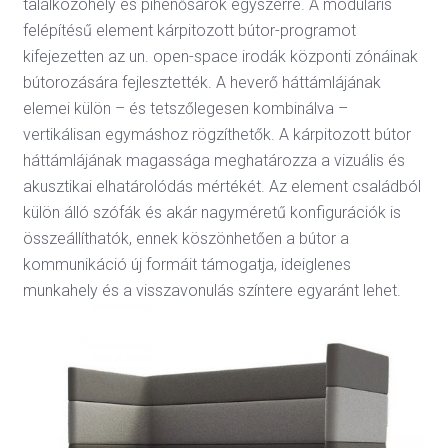
találkozóhely és pihenősarok egyszerre. A moduláris
felépítésű element kárpitozott bútor-programot
kifejezetten az un. open-space irodák központi zónáinak
bútorozására fejlesztették. A heverő háttámlájának
elemei külön – és tetszőlegesen kombinálva –
vertikálisan egymáshoz rögzíthetők. A kárpitozott bútor
háttámlájának magassága meghatározza a vizuális és
akusztikai elhatárolódás mértékét. Az element családból
külön álló szófák és akár nagyméretű konfigurációk is
összeállíthatók, ennek köszönhetően a bútor a
kommunikáció új formáit támogatja, ideiglenes
munkahely és a visszavonulás színtere egyaránt lehet.