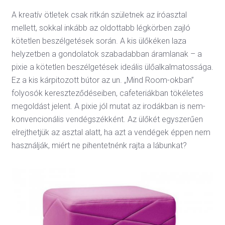
A kreatív ötletek csak ritkán születnek az íróasztal
mellett, sokkal inkább az oldottabb légkörben zajló
kötetlen beszélgetések során. A kis ülőkéken laza
helyzetben a gondolatok szabadabban áramlanak – a
pixie a kötetlen beszélgetések ideális ülőalkalmatossága.
Ez a kis kárpitozott bútor az un. „Mind Room-okban”
folyosók kereszteződéseiben, cafeteriákban tökéletes
megoldást jelent. A pixie jól mutat az irodákban is nem-
konvencionális vendégszékként. Az ülőkét egyszerűen
elrejthetjük az asztal alatt, ha azt a vendégek éppen nem
használják, miért ne pihentetnénk rajta a lábunkat?