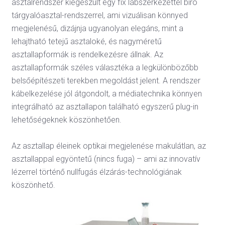
asztalrendszer kiegészült egy fix lábszerkezettel bíró
tárgyalóasztal-rendszerrel, ami vizuálisan könnyed
megjelenésű, dizájnja ugyanolyan elegáns, mint a
lehajtható tetejű asztaloké, és nagyméretű
asztallapformák is rendelkezésre állnak. Az
asztallapformák széles választéka a legkülönbözőbb
belsőépítészeti terekben megoldást jelent. A rendszer
kábelkezelése jól átgondolt, a médiatechnika könnyen
integrálható az asztallapon található egyszerű plug-in
lehetőségeknek köszönhetően.
Az asztallap éleinek optikai megjelenése makulátlan, az
asztallappal egyöntetű (nincs fuga) – ami az innovatív
lézerrel történő nullfugás élzárás-technológiának
köszönhető.