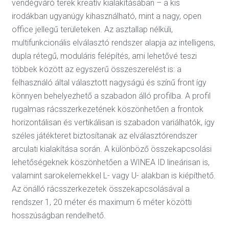
vendégváró terek kreatív kialakításában – a kis
irodákban ugyanúgy kihasználható, mint a nagy, open
office jellegű területeken. Az asztallap nélküli,
multifunkcionális elválasztó rendszer alapja az intelligens,
dupla rétegű, moduláris felépítés, ami lehetővé teszi
többek között az egyszerű összeszerelést is: a
felhasználó által választott nagyságú és színű front így
könnyen behelyezhető a szabadon álló profilba. A profil
rugalmas rácsszerkezetének köszönhetően a frontok
horizontálisan és vertikálisan is szabadon variálhatók, így
széles játékteret biztosítanak az elválasztórendszer
arculati kialakítása során. A különböző összekapcsolási
lehetőségeknek köszönhetően a WINEA ID lineárisan is,
valamint sarokelemekkel L- vagy U- alakban is kiépíthető.
Az önálló rácsszerkezetek összekapcsolásával a
rendszer 1, 20 méter és maximum 6 méter közötti
hosszúságban rendelhető.