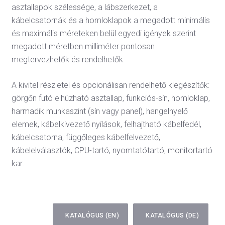
asztallapok szélessége, a lábszerkezet, a
kábelcsatornák és a homloklapok a megadott minimális
és maximális méreteken belül egyedi igények szerint
megadott méretben milliméter pontosan
megtervezhetők és rendelhetők.
A kivitel részletei és opcionálisan rendelhető kiegészítők:
görgőn futó elhúzható asztallap, funkciós-sín, homloklap,
harmadik munkaszint (sín vagy panel), hangelnyelő
elemek, kábelkivezető nyílások, felhajtható kábelfedél,
kábelcsatorna, függőleges kábelfelvezető,
kábelelválasztók, CPU-tartó, nyomtatótartó, monitortartó
kar.
KATALÓGUS (EN)
KATALÓGUS (DE)