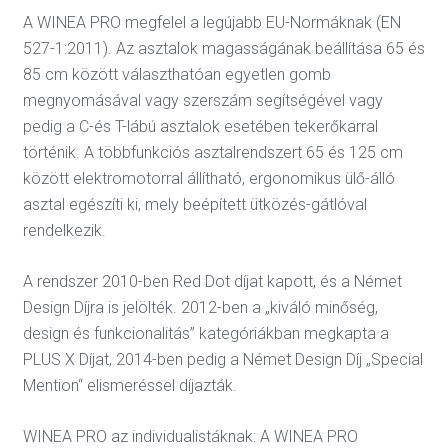
A WINEA PRO megfelel a legújabb EU-Normáknak (EN
527-1:2011). Az asztalok magasságának beállítása 65 és
85 cm között választhatóan egyetlen gomb
megnyomásával vagy szerszám segítségével vagy
pedig a C-és T-lábú asztalok esetében tekerőkarral
történik. A többfunkciós asztalrendszert 65 és 125 cm
között elektromotorral állítható, ergonomikus ülő-álló
asztal egészíti ki, mely beépített ütközés-gátlóval
rendelkezik.
A rendszer 2010-ben Red Dot díjat kapott, és a Német
Design Díjra is jelölték. 2012-ben a „kiváló minőség,
design és funkcionalitás” kategóriákban megkapta a
PLUS X Díjat, 2014-ben pedig a Német Design Díj „Special
Mention“ elismeréssel díjazták.
WINEA PRO az individualistáknak: A WINEA PRO