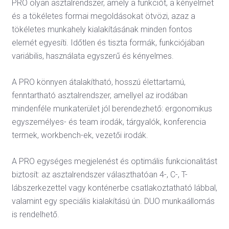
PRO olyan asztalrendszer, amely a funkciót, a kényelmet
és a tökéletes formai megoldásokat ötvözi, azaz a
tökéletes munkahely kialakításának minden fontos
elemét egyesíti. Időtlen és tiszta formák, funkciójában
variábilis, használata egyszerű és kényelmes.
A PRO könnyen átalakítható, hosszú élettartamú,
fenntartható asztalrendszer, amellyel az irodában
mindenféle munkaterület jól berendezhető: ergonomikus
egyszemélyes- és team irodák, tárgyalók, konferencia
termek, workbench-ek, vezetői irodák.
A PRO egységes megjelenést és optimális funkcionalitást
biztosít: az asztalrendszer választhatóan 4-, C-, T-
lábszerkezettel vagy konténerbe csatlakoztatható lábbal,
valamint egy speciális kialakítású ún. DUO munkaállomás
is rendelhető.