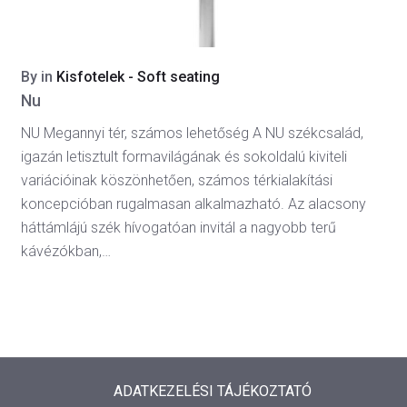
By
in
Kisfotelek - Soft seating
Nu
NU Megannyi tér, számos lehetőség A NU székcsalád,
igazán letisztult formavilágának és sokoldalú kiviteli
variációinak köszönhetően, számos térkialakítási
koncepcióban rugalmasan alkalmazható. Az alacsony
háttámlájú szék hívogatóan invitál a nagyobb terű
kávézókban,…
ADATKEZELÉSI TÁJÉKOZTATÓ