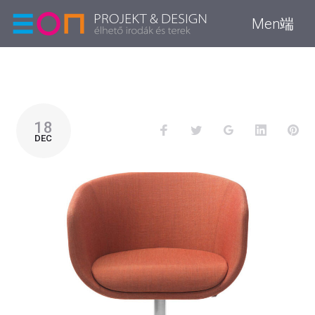
Men端
18
DEC