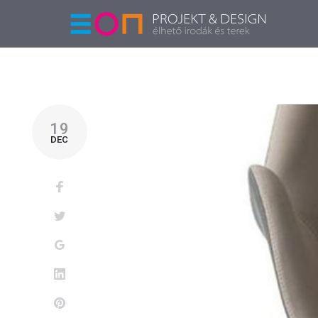
19
DEC