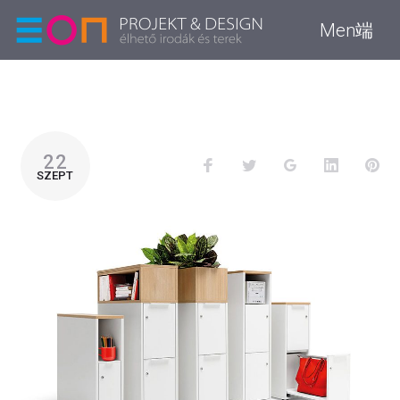
Men端
22
SZEPT