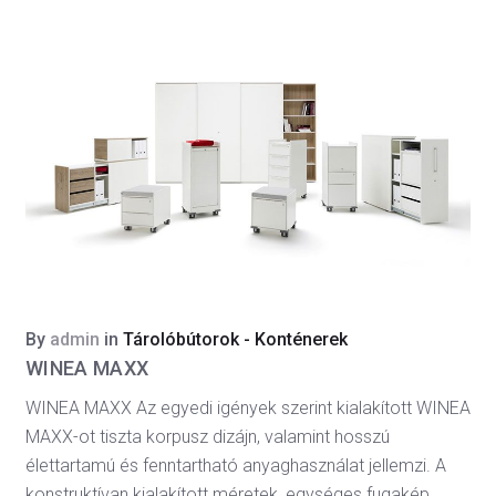
By
admin
in
Tárolóbútorok - Konténerek
WINEA MAXX
WINEA MAXX Az egyedi igények szerint kialakított WINEA
MAXX-ot tiszta korpusz dizájn, valamint hosszú
élettartamú és fenntartható anyaghasználat jellemzi. A
konstruktívan kialakított méretek, egységes fugakép,